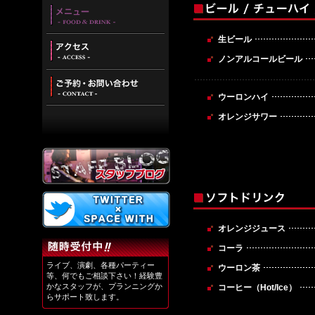
メ
ョ
問・
ニ
ン
お
ュ
願
ア
生ビール
ー
い
ク
ノンアルコールビール
セ
ご
ス
予
ウーロンハイ
約・
お
オレンジサワー
問
い
合
わ
せ
オレンジジュース
コーラ
ライブ、演劇、各種パーティー
ウーロン茶
等、何でもご相談下さい！経験豊
かなスタッフが、プランニングか
コーヒー（Hot/Ice）
らサポート致します。