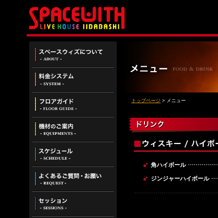
ス
ペ
ー
料
ス
金
ウ
シ
ィ
フ
ス
ズ
トップページ
> メニュー
ロ
テ
に
ア
ム
つ
機
ガ
い
材
イ
て
の
ド
ス
ご
ケ
案
ジ
内
角ハイボール
よ
ュ
ジンジャーハイボール
く
ー
あ
ル
セ
る
ッ
ご
シ
質