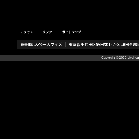
ア
リ
サ
ク
ン
イ
セ
ク
ト
ス
マ
ッ
Copyright ©
2026
Livehous
プ